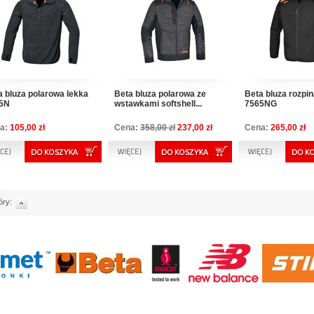
a bluza polarowa lekka
Beta bluza polarowa ze
Beta bluza rozpi
5N
wstawkami softshell...
7565NG
a:
105,00 zł
Cena:
358,00 zł
237,00 zł
Cena:
265,00 zł
óry: