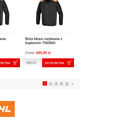
nana
Beta bluza rozpinana z
kapturem 7566NG
Cena:
285,00 zł
1
2
3
4
5