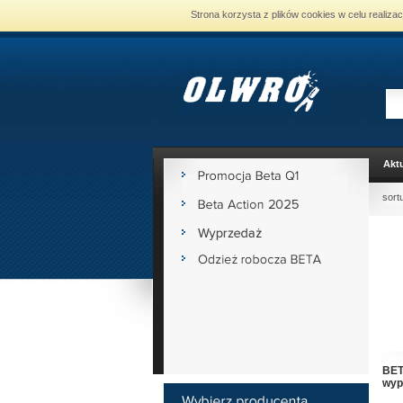
Strona korzysta z plików cookies w celu realiza
Aktu
sort
BET
wypr