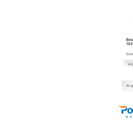
Bet
763
Cen
do g