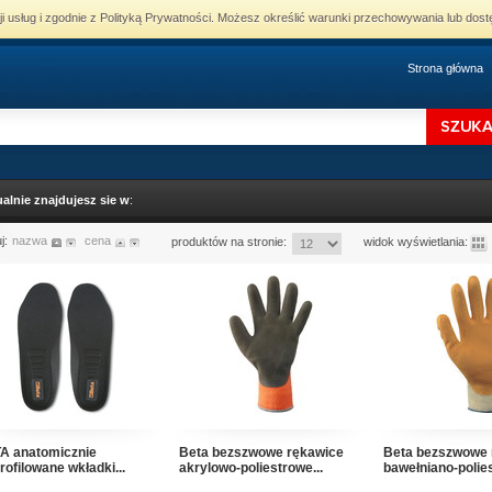
cji usług i zgodnie z Polityką Prywatności. Możesz określić warunki przechowywania lub dost
Strona główna
alnie znajdujesz sie w
:
uj:
nazwa
cena
produktów na stronie:
widok wyświetlania:
A anatomicznie
Beta bezszwowe rękawice
Beta bezszwowe 
ofilowane wkładki...
akrylowo-poliestrowe...
bawełniano-polies