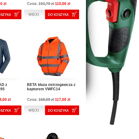
0 zł
Cena:
193,70 zł
110,00 zł
AD z
BETA bluza ostrzegawcza z
095
kapturem VWFC14
4,00 zł
Cena:
168,00 zł
117,00 zł