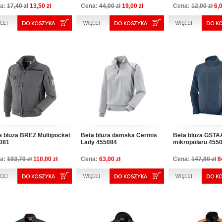
a:
17,40 zł
13,50 zł
Cena:
44,00 zł
19,00 zł
Cena:
12,00 zł
6,0
a bluza BREZ Multipocket
Beta bluza damska Cermis
Beta bluza GSTA
081
Lady 455084
mikropolaru 455
a:
193,70 zł
110,00 zł
Cena:
63,00 zł
Cena:
147,80 zł
8