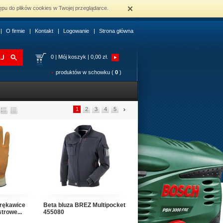
ępu do plików cookies w Twojej przeglądarce.
O firmie
Kontakt
Logowanie
Strona główna
0
|
Mój koszyk | 0,00 zł.
produktów w schowku (
0
)
1
2
3
4
5
rękawice
Beta bluza BREZ Multipocket
trowe...
455080