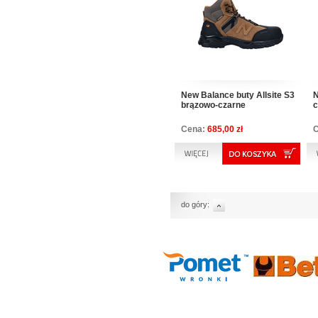
New Balance buty Allsite S3
N
brązowo-czarne
c
Cena:
685,00 zł
do góry: