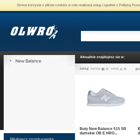
Strona korzysta z plików cookies w celu realizacji usług i zgodnie z Polityką P
Aktualnie znajdujesz sie w
:
sortuj:
nazwa
cena
pr
Buty New Balance 515 SR
B
damskie OB E HRO...
d