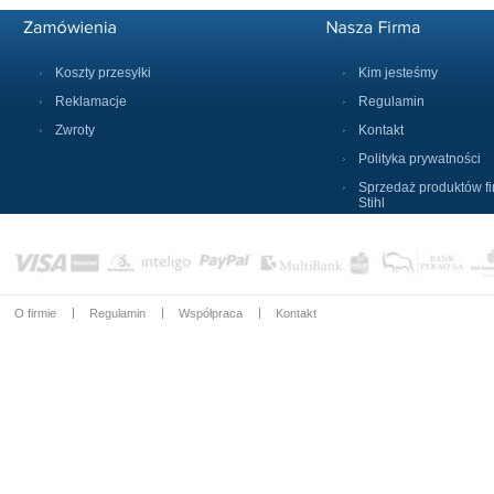
Koszty przesyłki
Kim jesteśmy
Reklamacje
Regulamin
Zwroty
Kontakt
Polityka prywatności
Sprzedaż produktów f
Stihl
O firmie
Regulamin
Współpraca
Kontakt