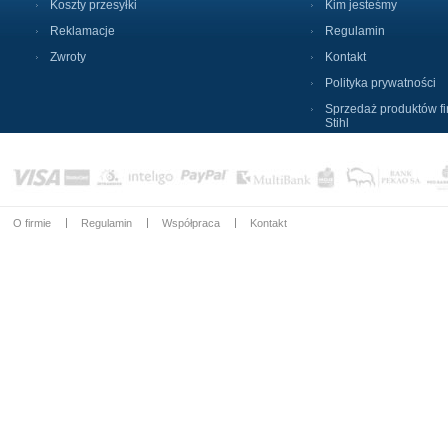
Koszty przesyłki
Kim jesteśmy
Reklamacje
Regulamin
Zwroty
Kontakt
Polityka prywatności
Sprzedaż produktów f
Stihl
O firmie
Regulamin
Współpraca
Kontakt