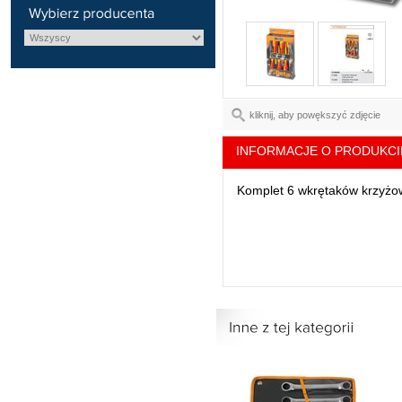
kliknij, aby powększyć zdjęcie
INFORMACJE O PRODUKCI
Komplet 6 wkrętaków krzyżow