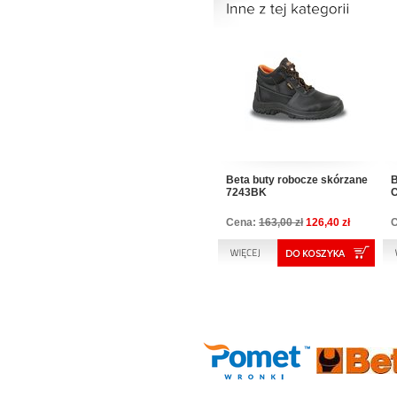
Beta buty robocze skórzane
B
7243BK
C
Cena:
163,00 zł
126,40 zł