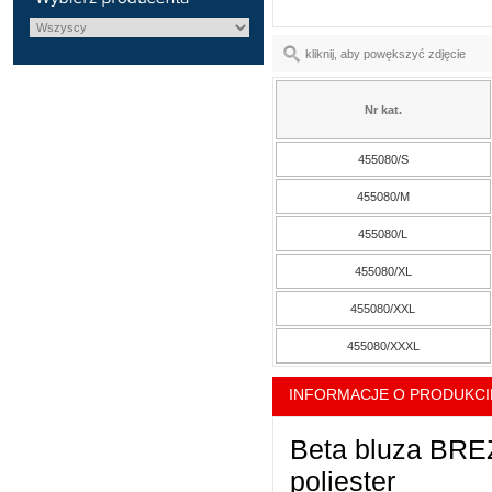
kliknij, aby powększyć zdjęcie
Nr kat.
455080/S
455080/M
455080/L
455080/XL
455080/XXL
455080/XXXL
INFORMACJE O PRODUKCI
Beta bluza BRE
poliester