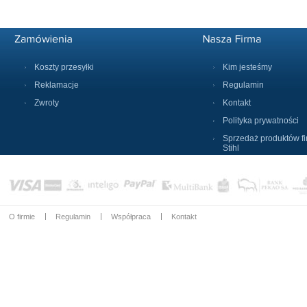
Koszty przesyłki
Kim jesteśmy
Reklamacje
Regulamin
Zwroty
Kontakt
Polityka prywatności
Sprzedaż produktów f
Stihl
O firmie
Regulamin
Współpraca
Kontakt