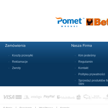
Koszty przesyłki
Kim jesteśmy
Reklamacje
Regulamin
Zwroty
Kontakt
Polityka prywatności
Sprzedaż produktów f
Stihl