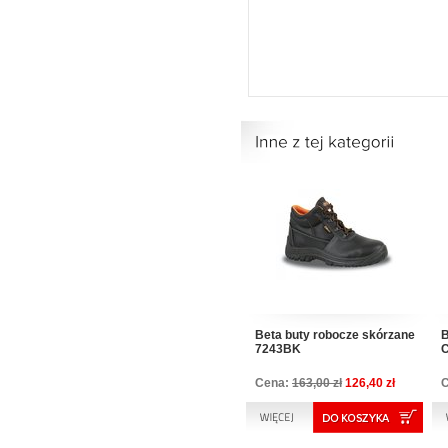
Beta buty robocze skórzane
B
7243BK
C
Cena:
163,00 zł
126,40 zł