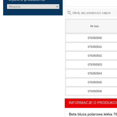
kliknij, aby powększyć zdjęcie
Nr kat.
076350500
076350501
076350502
076350503
076350504
076350505
076350506
INFORMACJE O PRODUKCI
Beta bluza polarowa lekka 7