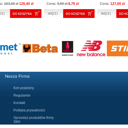
a:
163,00 zł
126,40 zł
Cena:
9,90 zł
6,70 zł
Cena:
127,00 zł
Kim jesteśmy
Regulamin
Kontakt
Polityka prywatności
Sprzedaż produktów firmy
Stihl