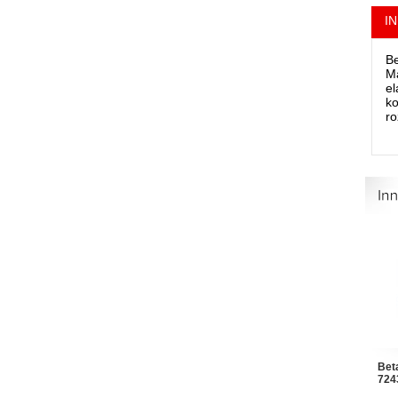
I
Be
Ma
el
ko
r
Bet
724