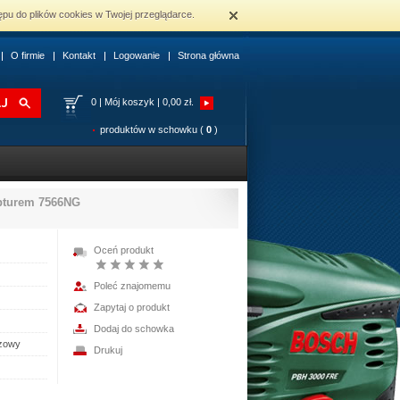
ępu do plików cookies w Twojej przeglądarce.
O firmie
Kontakt
Logowanie
Strona główna
0
|
Mój koszyk | 0,00 zł.
produktów w schowku (
0
)
apturem 7566NG
Oceń produkt
Poleć znajomemu
Zapytaj o produkt
Dodaj do schowka
czowy
Drukuj