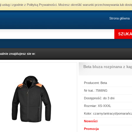
cji usług i zgodnie z Polityką Prywatności. Możesz określić warunki przechowywania lub dost
Strona główna
alnie znajdujesz sie w
:
Beta bluza rozpinana z k
Producent: Beta
Nr kat.: 7566NG
Dostępność: do 3 dni
Rozmiar: XS-XXXL
Kolor: czarny/antracyt/pomarań
Nowości
Promocja