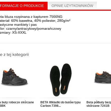
NFORMACJE O PRODUKCIE
OPINIE UŻYTKOWNIKÓW
ta bluza rozpinana z kapturem 7566NG
teriał: 60% bawełna, 40% poliester, 280g/m²
astyczne mankiety i pas
lor: czarny/antracytowy/pomarańczowy
ozmiary: XS-XXXL
a buty robocze skórzane
BETA Wkładki do butów typu
Beta półbuty bez
3BK
Carbon 7398...
skórzane 7241B