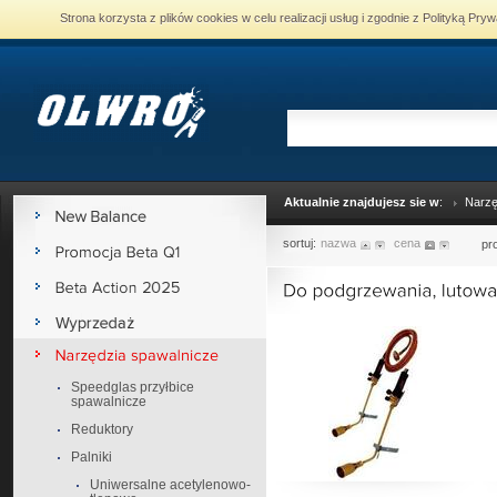
Strona korzysta z plików cookies w celu realizacji usług i zgodnie z Polityką P
Aktualnie znajdujesz sie w
:
Narzę
sortuj:
nazwa
cena
pr
Speedglas przyłbice
spawalnicze
Reduktory
Palniki
Uniwersalne acetylenowo-