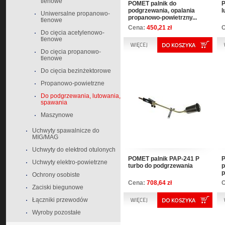
tlenowe
POMET palnik do
P
podgrzewania, opalania
l
Uniwersalne propanowo-
propanowo-powietrzny...
tlenowe
Cena:
450,21 zł
Do cięcia acetylenowo-
tlenowe
Do cięcia propanowo-
tlenowe
Do cięcia bezinżektorowe
Propanowo-powietrzne
Do podgrzewania, lutowania,
spawania
Maszynowe
Uchwyty spawalnicze do
MIG/MAG
Uchwyty do elektrod otulonych
POMET palnik PAP-241 P
P
Uchwyty elektro-powietrzne
turbo do podgrzewania
p
p
Ochrony osobiste
Cena:
708,64 zł
Zaciski biegunowe
Łączniki przewodów
Wyroby pozostałe