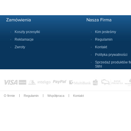
Koszty przesyłki
Kim jesteśmy
Reklamacje
Regulamin
Zwroty
Kontakt
Polityka prywatności
Sprzedaż produktów f
Stihl
O firmie
Regulamin
Współpraca
Kontakt