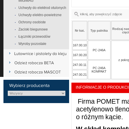
MIG/MAG
Uchwyty do elektrod otulonych
kliknij, aby powększyć zdjęcie
Uchwyty elektro-powietrzne
Ochrony osobiste
Rodzaj na
Zaciski biegunowe
Nr kat.
Typ palnika
cięc
Łączniki przewodów
Wyroby pozostałe
167.00.10
PC-246A
167.00.20
z pokrę
247.00.11
PC-246A
KOMPAKT
247.00.21
INFORMACJE O PRODUKCI
Firma POMET ma d
acetylenowo tlen
o różnym kącie.