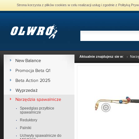
Strona korzysta z plików cookies w celu realizacji usług i zgodnie z Polityką P
Aktualnie znajdujesz sie w
:
Narzę
Speedglas przyłbice
spawalnicze
Reduktory
Palniki
Uchwyty spawalnicze do