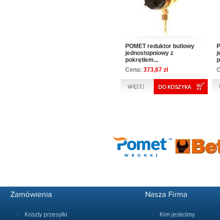
POMET reduktor butlowy
P
jednostopniowy z
j
pokrętłem...
p
Cena:
373,67 zł
Koszty przesyłki
Kim jesteśmy