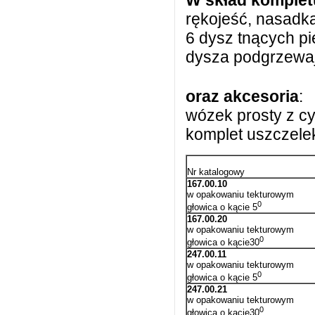
W skład komplet
rękojeść, nasad
6 dysz tnących p
dysza podgrzewaj
oraz akcesoria
:
wózek prosty z cy
komplet uszczele
Nr katalogowy
167.00.10
w opakowaniu tekturowym
0
głowica o kącie 5
167.00.20
w opakowaniu tekturowym
0
głowica o kącie30
247.00.11
w opakowaniu tekturowym
0
głowica o kącie 5
247.00.21
w opakowaniu tekturowym
0
głowica o kącie30