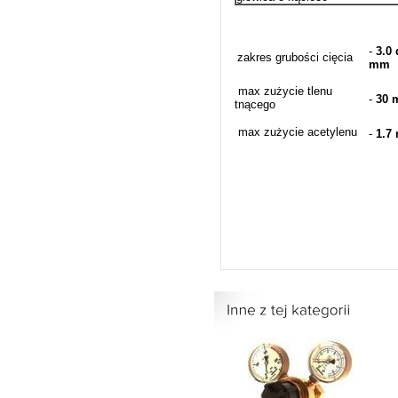
-
3.0
zakres grubości cięcia
mm
max zużycie tlenu
-
30 
tnącego
max zużycie acetylenu
-
1.7