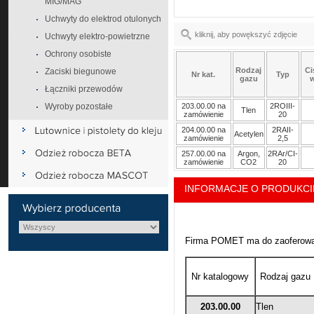
MIG/MAG
Uchwyty do elektrod otulonych
kliknij, aby powększyć zdjęcie
Uchwyty elektro-powietrzne
Ochrony osobiste
Rodzaj
Ci
Zaciski biegunowe
Nr kat.
Typ
gazu
w
Łączniki przewodów
Wyroby pozostałe
203.00.00 na
2ROIII-
Tlen
zamówienie
20
204.00.00 na
2RAII-
Acetylen
zamówienie
2,5
257.00.00 na
Argon,
2RAr/CI-
zamówienie
CO2
20
INFORMACJE O PRODUKCI
Firma POMET ma do zaoferowan
Nr katalogowy
Rodzaj gazu
203.00.00
Tlen