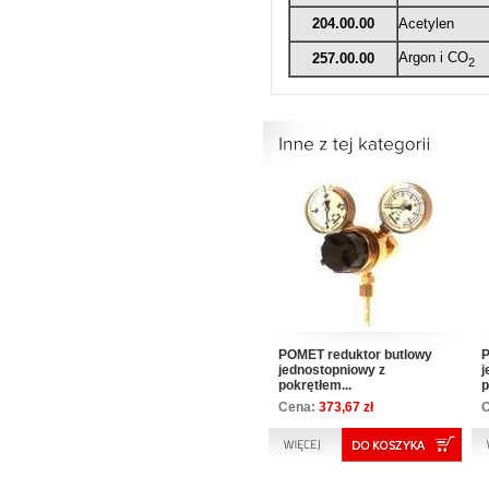
204.00.00
Acetylen
Argon i CO
257.00.00
2
POMET reduktor butlowy
P
jednostopniowy z
j
pokrętłem...
p
Cena:
373,67 zł