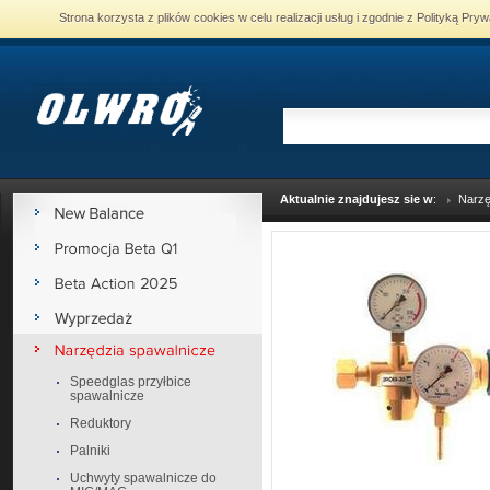
Strona korzysta z plików cookies w celu realizacji usług i zgodnie z Polityką P
Aktualnie znajdujesz sie w
:
Narzę
Speedglas przyłbice
spawalnicze
Reduktory
Palniki
Uchwyty spawalnicze do