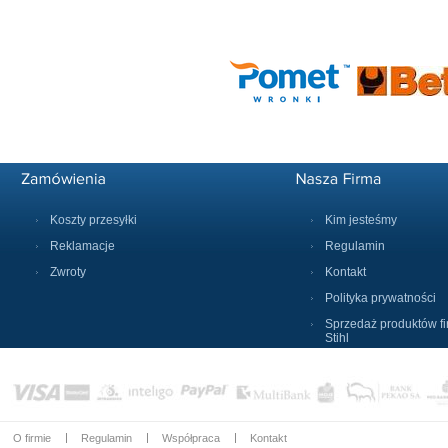
Koszty przesyłki
Kim jesteśmy
Reklamacje
Regulamin
Zwroty
Kontakt
Polityka prywatności
Sprzedaż produktów f
Stihl
O firmie
Regulamin
Współpraca
Kontakt