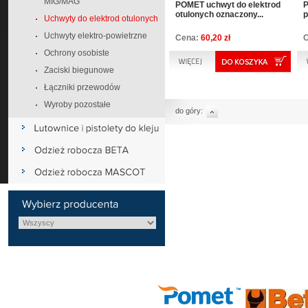
MIG/MAG
POMET uchwyt do elektrod
P
otulonych oznaczony...
p
Uchwyty do elektrod otulonych
Uchwyty elektro-powietrzne
Cena:
60,20 zł
Ochrony osobiste
Zaciski biegunowe
Łączniki przewodów
Wyroby pozostałe
do góry: