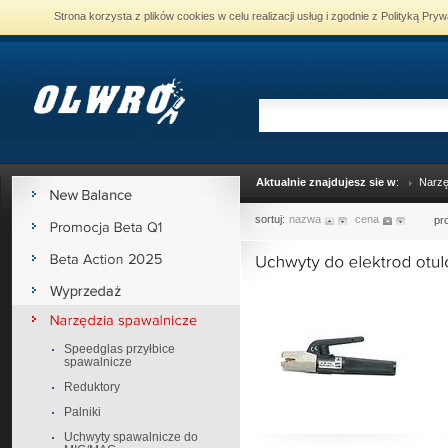
Strona korzysta z plików cookies w celu realizacji usług i zgodnie z Polityką P
Aktualnie znajdujesz sie w
:
Narzę
sortuj:
nazwa
cena
pr
Speedglas przyłbice
spawalnicze
Reduktory
Palniki
Uchwyty spawalnicze do