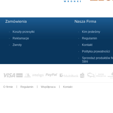
Koszty przesyłki
Kim jesteśmy
Reklamacje
Regulamin
Zwroty
Kontakt
Polityka prywatności
Sprzedaż produktów f
Stihl
O firmie
Regulamin
Współpraca
Kontakt