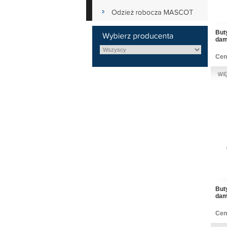
But
dam
Cen
But
dam
Cen