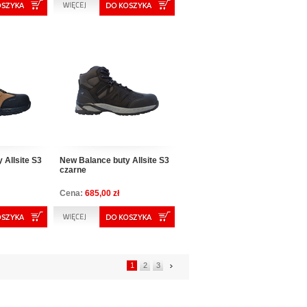
 Allsite S3
New Balance buty Allsite S3
czarne
Cena:
685,00 zł
1
2
3