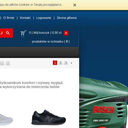
ępu do plików cookies w Twojej przeglądarce.
O firmie
Kontakt
Logowanie
Strona główna
0
|
Mój koszyk | 0,00 zł.
produktów w schowku (
0
)
1
2
3
żytkownikom komfort i stylowy wygląd.
ła wykorzystana do stworzenia butów