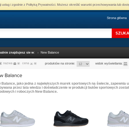
cji usług i zgodnie z Polityką Prywatności. Możesz określić warunki przechowywania lub dost
Strona główna
alnie znajdujesz sie w
:
New Balance
uj:
nazwa
cena
produktów na stronie:
widok wyświetlania:
 Balance, jako jedna z największych marek sportowych na świecie, zapewnia u
bywana przez lata wiedza i doświadczenie w produkcji butów sportowych zosta
odowych i roboczych New Balance.