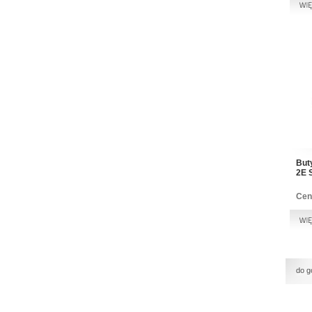
But
2E 
Cen
do g