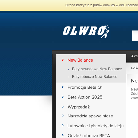
Strona korzysta z plików cookies w celu realiza
Aktu
sort
Buty zawodowe New Balance
Buty robocze New Balance
New
Zdo
zaw