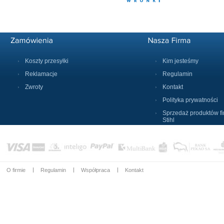
Koszty przesyłki
Kim jesteśmy
Reklamacje
Regulamin
Zwroty
Kontakt
Polityka prywatności
Sprzedaż produktów f
Stihl
O firmie
Regulamin
Współpraca
Kontakt