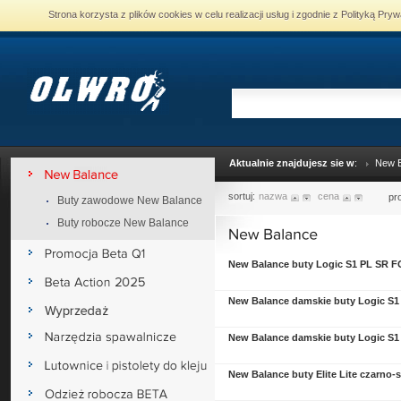
Strona korzysta z plików cookies w celu realizacji usług i zgodnie z Polityką P
Aktualnie znajdujesz sie w
:
New 
sortuj:
nazwa
cena
pr
Buty zawodowe New Balance
Buty robocze New Balance
New Balance buty Logic S1 PL SR 
New Balance damskie buty Logic S
New Balance damskie buty Logic S
New Balance buty Elite Lite czarno-