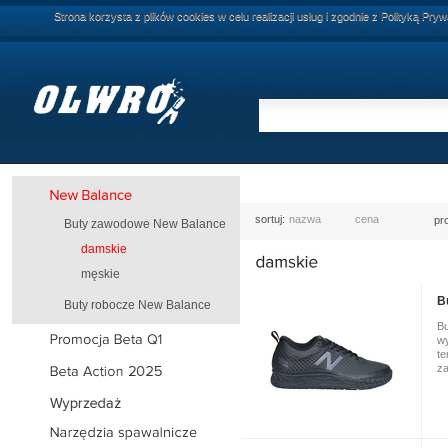
Strona korzysta z plików cookies w celu realizacji usług i zgodnie z Polityką P
Aktualnie znajdujesz sie w
:
New 
sortuj:
nazwa
cena
pr
Buty zawodowe New Balance
damskie
męskie
B
Buty robocze New Balance
Bu
wy
te
za