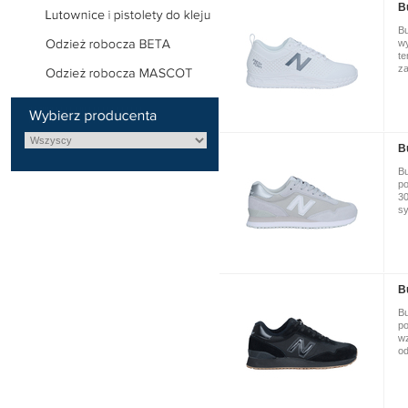
B
Bu
wy
te
za
B
Bu
po
30
sy
B
Bu
po
wz
od