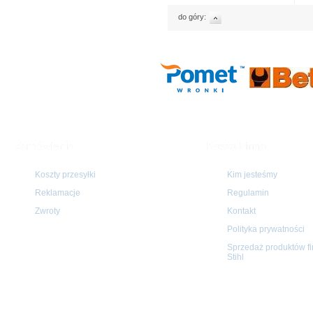
do góry:
Koszty przesyłki
Kim jesteśmy
Reklamacje
Regulamin
Zwroty
Kontakt
Polityka prywatności
Sprzedaż produktów f
Stihl