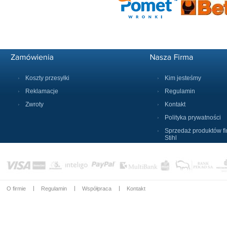
Koszty przesyłki
Kim jesteśmy
Reklamacje
Regulamin
Zwroty
Kontakt
Polityka prywatności
Sprzedaż produktów f
Stihl
O firmie
Regulamin
Współpraca
Kontakt