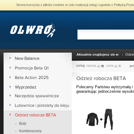
Strona korzysta z plików cookies w celu realizacji usług i zgodnie z Polityką P
Aktualnie znajdujesz sie w
:
Odzie
sortuj:
nazwa
cena
pr
Polecamy Państwu wytrzymałą 
gwarantując jednocześnie wysoki
Buty
Kombinezony