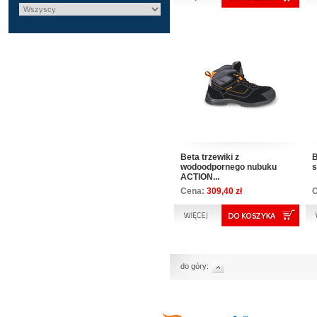
Beta trzewiki z
B
wodoodpornego nubuku
s
ACTION...
Cena:
309,40 zł
do góry: