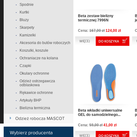
Spodnie
Kurtki
Beta zestaw bielizny
B
Bluzy
termicznej 7996N
j
Skarpety
Cena:
167,00 zł
124,00 zł
Kamizelki
Akcesoria do butów roboczych
Koszulki, koszule
Ochraniacze na kolana
Czapki
Okulary ochronne
Odzież ostrzegawcza
odblaskowa
Rękawice ochronne
Artykuły BHP
Bielizna termiczna
Beta wkładki uniwersalne
B
GEL do samodzielnego...
p
Cena:
59,00 zł
41,00 zł