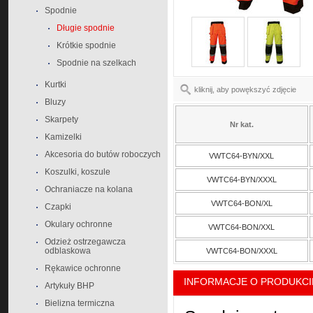
Spodnie
Długie spodnie
Krótkie spodnie
Spodnie na szelkach
Kurtki
kliknij, aby powększyć zdjęcie
Bluzy
Skarpety
Nr kat.
Kamizelki
Akcesoria do butów roboczych
VWTC64-BYN/XXL
Koszulki, koszule
VWTC64-BYN/XXXL
Ochraniacze na kolana
VWTC64-BON/XL
Czapki
Okulary ochronne
VWTC64-BON/XXL
Odzież ostrzegawcza
odblaskowa
VWTC64-BON/XXXL
Rękawice ochronne
INFORMACJE O PRODUKCI
Artykuły BHP
Bielizna termiczna