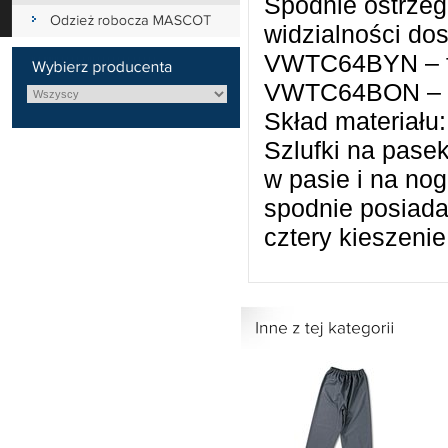
Spodnie ostrzeg
widzialności do
VWTC64BYN – fl
VWTC64BON – f
Skład materiału
Szlufki na pasek
w pasie i na no
spodnie posiada
cztery kieszenie