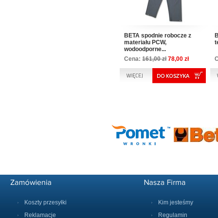
BETA spodnie robocze z
B
materiału PCW,
t
wodoodporne...
Cena:
161,00 zł
78,00 zł
Koszty przesyłki
Kim jesteśmy
Reklamacje
Regulamin