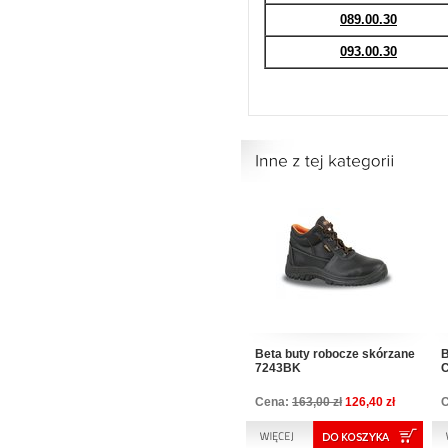
089.00.30
093.00.30
Beta buty robocze skórzane
B
7243BK
C
Cena:
163,00 zł
126,40 zł