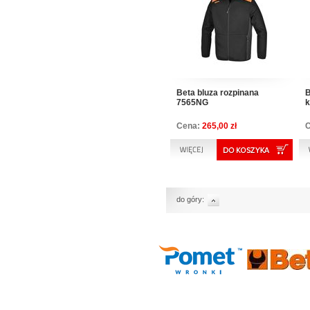
Beta bluza rozpinana
B
7565NG
k
Cena:
265,00 zł
do góry: