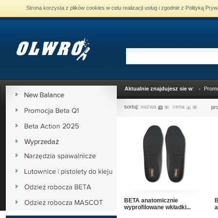
Strona korzysta z plików cookies w celu realizacji usług i zgodnie z Polityką P
Aktualnie znajdujesz sie w
:
Promo
sortuj:
nazwa
cena
pr
BETA anatomicznie
B
wyprofilowane wkładki...
a