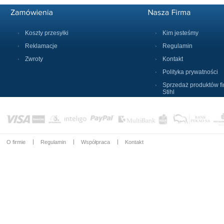
Koszty przesyłki
Kim jesteśmy
Reklamacje
Regulamin
Zwroty
Kontakt
Polityka prywatności
Sprzedaż produktów f
Stihl
O firmie
Regulamin
Współpraca
Kontakt