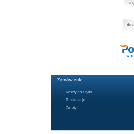
do g
Koszty przesyłki
Reklamacje
Zwroty