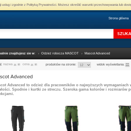
cji usług i zgodnie z Polityką Prywatności. Możesz określić warunki przechowywania lub dost
Strona główna
alnie znajdujesz sie w
:
Odzież robocza MASCOT
Mascot Advanced
uj:
nazwa
cena
produktów na stronie:
widok wyświetlania:
cot Advanced to odzież dla pracowników o najwyższych wymaganiach w 
ałości. Spodnie i kurtki ze streczu. Szeroka gama kolorów i rozmiarów 
ekcjami.