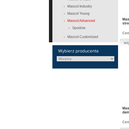
Mascot Industry
Mascot Young
Mas
Mascot Advanced
str
Spodnie
Cen
Mascot Customized
Mas
dams
Cen