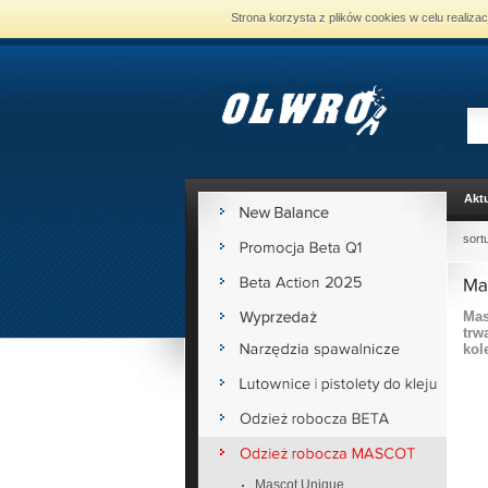
Strona korzysta z plików cookies w celu realiza
Aktu
sort
Mas
trw
kol
Mascot Unique