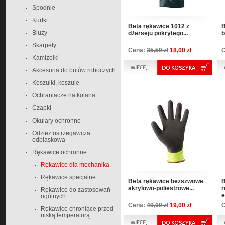
Spodnie
Kurtki
Beta rękawice 1012 z
B
Bluzy
dżerseju pokrytego...
b
Skarpety
Cena:
35,50 zł
18,00 zł
Kamizelki
Akcesoria do butów roboczych
Koszulki, koszule
Ochraniacze na kolana
Czapki
Okulary ochronne
Odzież ostrzegawcza
odblaskowa
Rękawice ochronne
Rękawice dla mechanika
Rękawice specjalne
Beta rękawice bezszwowe
B
akrylowo-poliestrowe...
r
Rękawice do zastosowań
e
ogólnych
Cena:
49,00 zł
19,00 zł
Rękawice chroniące przed
niską temperaturą