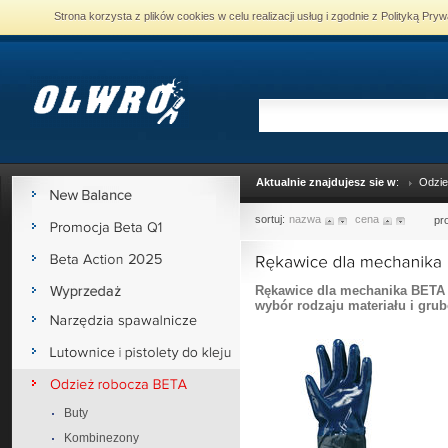
Strona korzysta z plików cookies w celu realizacji usług i zgodnie z Polityką P
Aktualnie znajdujesz sie w
:
Odzie
sortuj:
nazwa
cena
pr
Rękawice dla mechanika BETA 
wybór rodzaju materiału i grub
Buty
Kombinezony