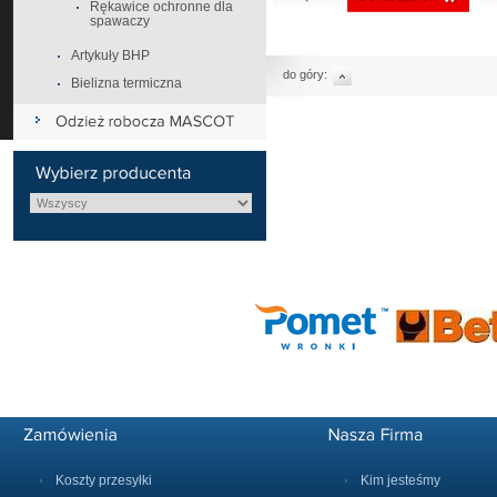
Rękawice ochronne dla
spawaczy
Artykuły BHP
do góry:
Bielizna termiczna
Koszty przesyłki
Kim jesteśmy