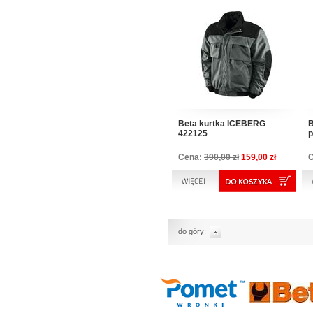
Beta kurtka ICEBERG
B
422125
p
Cena:
390,00 zł
159,00 zł
do góry: