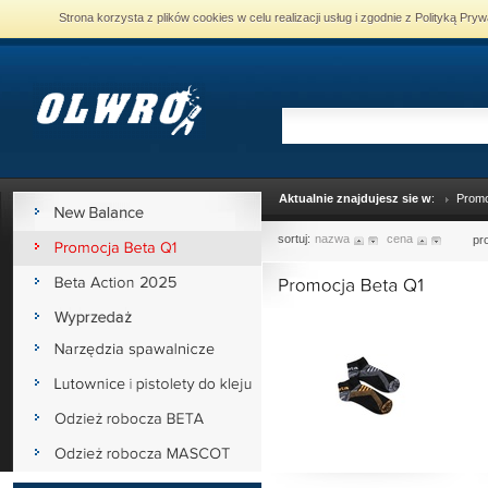
Strona korzysta z plików cookies w celu realizacji usług i zgodnie z Polityką P
Aktualnie znajdujesz sie w
:
Promo
sortuj:
nazwa
cena
pr