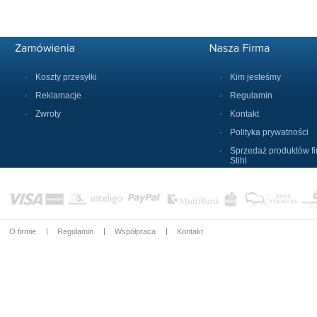
Koszty przesyłki
Kim jesteśmy
Reklamacje
Regulamin
Zwroty
Kontakt
Polityka prywatności
Sprzedaż produktów f
Stihl
O firmie
Regulamin
Współpraca
Kontakt