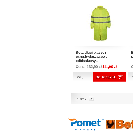
Beta długi płaszcz
B
przeciwdeszczowy
s
odblaskowy...
Cena:
132,90 zł
111,00 zł
do góry: