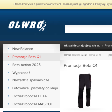
Strona korzysta z plików cookies w celu realizacji usług i zgodnie z Polityką P
Aktualnie znajdujesz sie w
:
Promo
sortuj:
nazwa
cena
pr