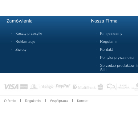
Koszty przesyłki
Kim jesteśmy
Reklamacje
Regulamin
Zwroty
Kontakt
Polityka prywatności
Sprzedaż produktów f
Stihl
O firmie
Regulamin
Współpraca
Kontakt