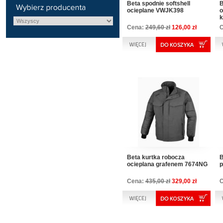
Beta spodnie softshell
B
ocieplane VWJK398
o
k
Cena:
249,60 zł
126,00 zł
Beta kurtka robocza
B
ocieplana grafenem 7674NG
Cena:
435,00 zł
329,00 zł